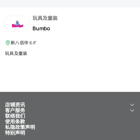
会籍礼遇
推荐朋友
玩具及童装
Bumbo
登出
新八佰伴 6/F
玩具及童装
店铺资讯
客户服务
关于我们
联络我们
新八佰伴
工银新八佰伴 VISA 卡
使用条款
NY8 新八佰伴
免费送货服务
私隐政策声明
儿童世界
泊车
特别声明
新八佰伴特卖店
其他服务