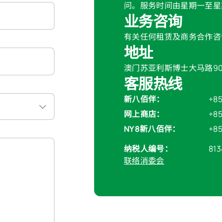
问。服务时间由星期一至星
业务咨询
有关任何租赁及商务合作咨
地址
澳门苏亚利斯博士大马路9
客服热线
新八佰伴：
+85
网上商店：
+85
NY8新八佰伴：
+85
纳税人编号：
813
联络
消委会