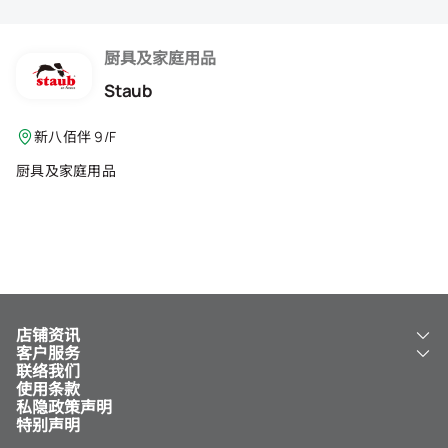
会籍礼遇
推荐朋友
厨具及家庭用品
Staub
登出
新八佰伴 9/F
厨具及家庭用品
店铺资讯
客户服务
关于我们
联络我们
新八佰伴
工银新八佰伴 VISA 卡
使用条款
NY8 新八佰伴
免费送货服务
私隐政策声明
儿童世界
泊车
特别声明
新八佰伴特卖店
其他服务