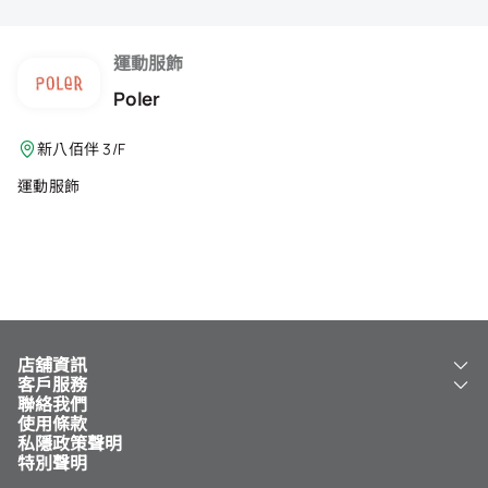
會籍禮遇
推薦朋友
運動服飾
Poler
登出
新八佰伴 3/F
運動服飾
店舖資訊
客戶服務
關於我們
聯絡我們
新八佰伴
工銀新八佰伴 VISA 卡
使用條款
NY8 新八佰伴
免費送貨服務
私隱政策聲明
兒童世界
泊車
特別聲明
新八佰伴特賣店
其他服務