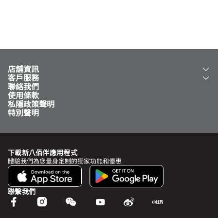
店舖資訊
客戶服務
關於我們
聯絡我們
新八佰伴
工銀新八佰伴 VISA 卡
使用條款
NY8 新八佰伴
免費送貨服務
私隱政策聲明
兒童世界
泊車
特別聲明
新八佰伴特賣店
其他服務
常見問題
下載新八佰伴應用程式
體驗我們為您量身定制的獨家功能和優惠
聯繫我們