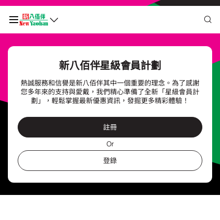
我的二維碼
新八佰伴星級會員計劃
熱誠服務和信譽是新八佰伴其中一個重要的理念。為了感謝
積分餘額
0
您多年來的支持與愛戴，我們精心準備了全新「星級會員計
劃」，輕鬆掌握最新優惠資訊，發掘更多精彩體驗！
於
undefined
前需再多消費
MOP undefined
，即可升級為
註冊
undefined
查看積分歷史和狀態
Or
登錄
我的帳戶
個人資料與安全
我的獎賞