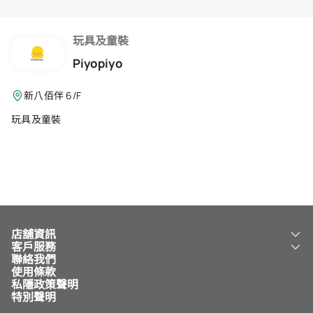
會籍禮遇
推薦朋友
玩具及童裝
Piyopiyo
登出
新八佰伴 6/F
玩具及童裝
店舖資訊
客戶服務
關於我們
聯絡我們
新八佰伴
工銀新八佰伴 VISA 卡
使用條款
NY8 新八佰伴
免費送貨服務
私隱政策聲明
兒童世界
泊車
特別聲明
新八佰伴特賣店
其他服務