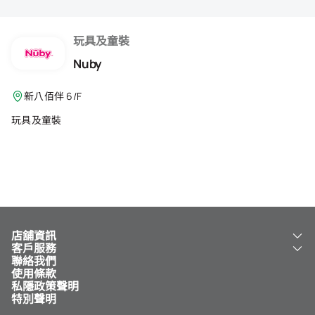
會籍禮遇
推薦朋友
玩具及童裝
Nuby
登出
新八佰伴 6/F
玩具及童裝
店舖資訊
客戶服務
關於我們
聯絡我們
新八佰伴
工銀新八佰伴 VISA 卡
使用條款
NY8 新八佰伴
免費送貨服務
私隱政策聲明
兒童世界
泊車
特別聲明
新八佰伴特賣店
其他服務