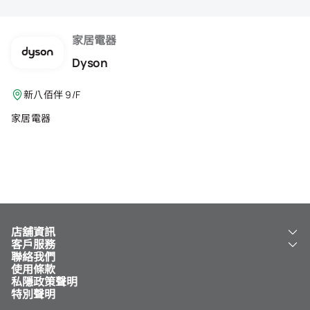
會籍禮遇
推薦朋友
家居電器
Dyson
登出
新八佰伴 9/F
家居電器
店舖資訊
客戶服務
關於我們
聯絡我們
新八佰伴
工銀新八佰伴 VISA 卡
使用條款
NY8 新八佰伴
免費送貨服務
私隱政策聲明
兒童世界
泊車
特別聲明
新八佰伴特賣店
其他服務