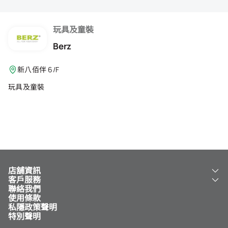
會籍禮遇
推薦朋友
玩具及童裝
Berz
登出
新八佰伴 6/F
玩具及童裝
店舖資訊
客戶服務
關於我們
聯絡我們
新八佰伴
工銀新八佰伴 VISA 卡
使用條款
NY8 新八佰伴
免費送貨服務
私隱政策聲明
兒童世界
泊車
特別聲明
新八佰伴特賣店
其他服務