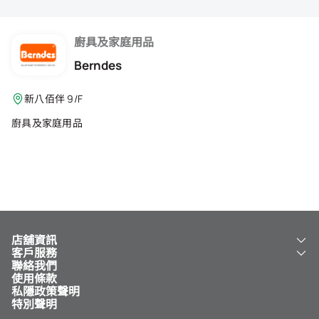
會籍禮遇
推薦朋友
廚具及家庭用品
Berndes
登出
新八佰伴 9/F
廚具及家庭用品
店舖資訊
客戶服務
關於我們
聯絡我們
新八佰伴
工銀新八佰伴 VISA 卡
使用條款
NY8 新八佰伴
免費送貨服務
私隱政策聲明
兒童世界
泊車
特別聲明
新八佰伴特賣店
其他服務