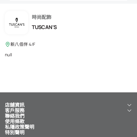
會籍禮遇
推薦朋友
時尚配飾
TUSCAN’S
登出
新八佰伴 4/F
null
店舖資訊
客戶服務
關於我們
聯絡我們
新八佰伴
工銀新八佰伴 VISA 卡
使用條款
NY8 新八佰伴
免費送貨服務
私隱政策聲明
兒童世界
泊車
特別聲明
新八佰伴特賣店
其他服務