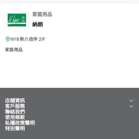
會籍禮遇
家庭用品
推薦朋友
納朗
登出
NY8 新八佰伴 2/F
家庭用品
店舖資訊
客戶服務
關於我們
聯絡我們
新八佰伴
工銀新八佰伴 VISA 卡
使用條款
NY8 新八佰伴
免費送貨服務
私隱政策聲明
兒童世界
泊車
特別聲明
新八佰伴特賣店
其他服務
常見問題