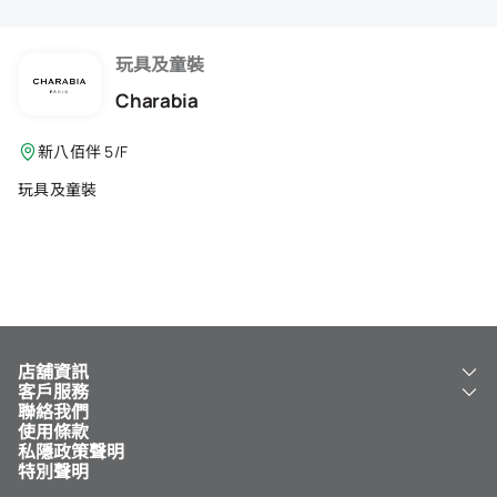
會籍禮遇
推薦朋友
玩具及童裝
Charabia
登出
新八佰伴 5/F
玩具及童裝
店舖資訊
客戶服務
關於我們
聯絡我們
新八佰伴
工銀新八佰伴 VISA 卡
使用條款
NY8 新八佰伴
免費送貨服務
私隱政策聲明
兒童世界
泊車
特別聲明
新八佰伴特賣店
其他服務