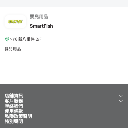
會籍禮遇
推薦朋友
嬰兒用品
SmartFish
登出
NY8 新八佰伴 2/F
嬰兒用品
店舖資訊
客戶服務
關於我們
聯絡我們
新八佰伴
工銀新八佰伴 VISA 卡
使用條款
NY8 新八佰伴
免費送貨服務
私隱政策聲明
兒童世界
泊車
特別聲明
新八佰伴特賣店
其他服務