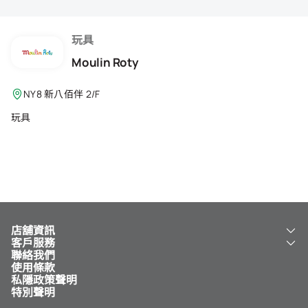
會籍禮遇
推薦朋友
玩具
Moulin Roty
登出
NY8 新八佰伴 2/F
玩具
店舖資訊
客戶服務
關於我們
聯絡我們
新八佰伴
工銀新八佰伴 VISA 卡
使用條款
NY8 新八佰伴
免費送貨服務
私隱政策聲明
兒童世界
泊車
特別聲明
新八佰伴特賣店
其他服務