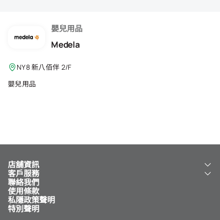
會籍禮遇
推薦朋友
嬰兒用品
Medela
登出
NY8 新八佰伴 2/F
嬰兒用品
店舖資訊
客戶服務
關於我們
聯絡我們
新八佰伴
工銀新八佰伴 VISA 卡
使用條款
NY8 新八佰伴
免費送貨服務
私隱政策聲明
兒童世界
泊車
特別聲明
新八佰伴特賣店
其他服務