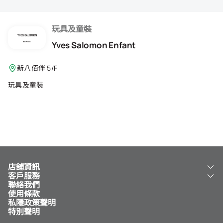
會籍禮遇
推薦朋友
玩具及童裝
Yves Salomon Enfant
登出
新八佰伴 5/F
玩具及童裝
店舖資訊
客戶服務
關於我們
聯絡我們
新八佰伴
工銀新八佰伴 VISA 卡
使用條款
NY8 新八佰伴
免費送貨服務
私隱政策聲明
兒童世界
泊車
特別聲明
新八佰伴特賣店
其他服務