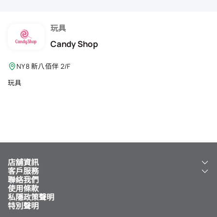
會籍禮遇
推薦朋友
玩具
Candy Shop
登出
NY8 新八佰伴 2/F
玩具
店舖資訊
客戶服務
關於我們
聯絡我們
新八佰伴
工銀新八佰伴 VISA 卡
使用條款
NY8 新八佰伴
免費送貨服務
私隱政策聲明
兒童世界
泊車
特別聲明
新八佰伴特賣店
其他服務