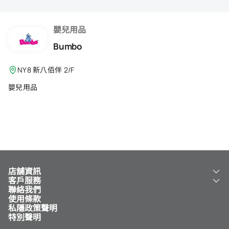
會籍禮遇
推薦朋友
嬰兒用品
Bumbo
登出
NY8 新八佰伴 2/F
嬰兒用品
店舖資訊
客戶服務
關於我們
聯絡我們
新八佰伴
工銀新八佰伴 VISA 卡
使用條款
NY8 新八佰伴
免費送貨服務
私隱政策聲明
兒童世界
泊車
特別聲明
新八佰伴特賣店
其他服務