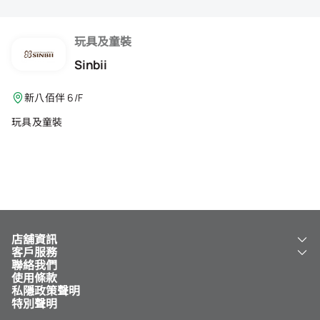
會籍禮遇
推薦朋友
玩具及童裝
Sinbii
登出
新八佰伴 6/F
玩具及童裝
店舖資訊
客戶服務
關於我們
聯絡我們
新八佰伴
工銀新八佰伴 VISA 卡
使用條款
NY8 新八佰伴
免費送貨服務
私隱政策聲明
兒童世界
泊車
特別聲明
新八佰伴特賣店
其他服務