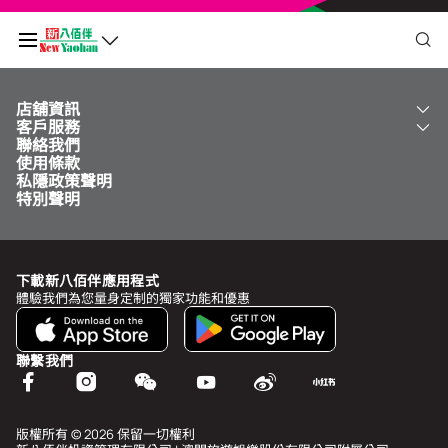
店舖資訊
我的二維碼
客戶服務
關於我們
聯絡我們
新八佰伴
工銀新八佰伴 VISA 卡
使用條款
NY8 新八佰伴
免費送貨服務
積分餘額
0
私隱政策聲明
兒童世界
泊車
特別聲明
新八佰伴特賣店
其他服務
常見問題
於
undefined
前需再多消費
MOP undefined
，即可升級為
undefined
下載新八佰伴應用程式
查看積分歷史和狀態
體驗我們為您量身定制的獨家功能和優惠
我的帳戶
聯繫我們
個人資料與安全
我的獎賞
版權所有 © 2026 保留一切權利