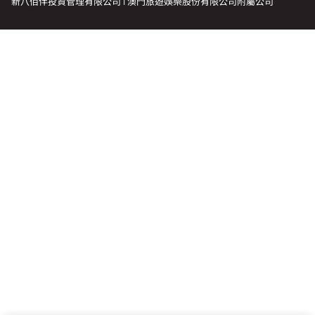
新八佰伴投資管理有限公司 | 澳門旅遊娛樂股份有限公司附屬公司
會籍禮遇
推薦朋友
登出