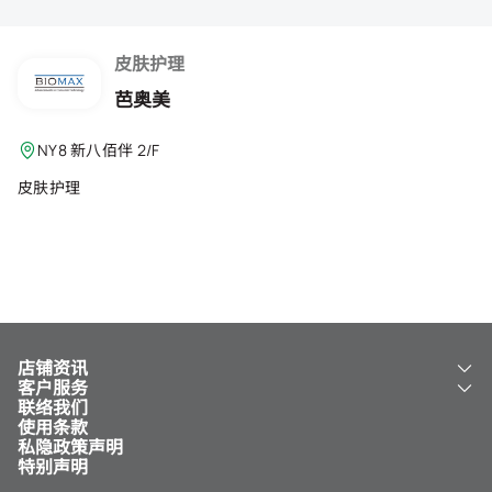
会籍礼遇
推荐朋友
皮肤护理
芭奥美
登出
NY8 新八佰伴 2/F
皮肤护理
店铺资讯
客户服务
关于我们
联络我们
新八佰伴
工银新八佰伴 VISA 卡
使用条款
NY8 新八佰伴
免费送货服务
私隐政策声明
儿童世界
泊车
特别声明
新八佰伴特卖店
其他服务