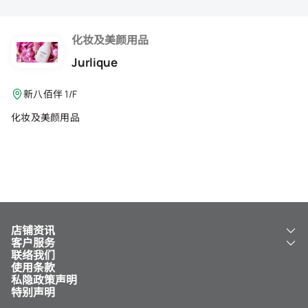
会籍礼遇
推荐朋友
化妆及美颜用品
Jurlique
登出
新八佰伴 1/F
化妆及美颜用品
店铺资讯
客户服务
关于我们
联络我们
新八佰伴
工银新八佰伴 VISA 卡
使用条款
NY8 新八佰伴
免费送货服务
私隐政策声明
儿童世界
泊车
特别声明
新八佰伴特卖店
其他服务