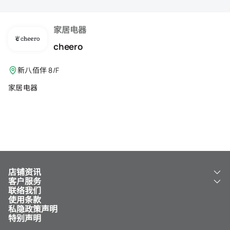
会籍礼遇
推荐朋友
家居电器
cheero
登出
新八佰伴 8/F
家居电器
店铺资讯
客户服务
关于我们
联络我们
新八佰伴
工银新八佰伴 VISA 卡
使用条款
NY8 新八佰伴
免费送货服务
私隐政策声明
儿童世界
泊车
特别声明
新八佰伴特卖店
其他服务