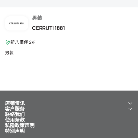
会籍礼遇
推荐朋友
男装
CERRUTI 1881
登出
新八佰伴 2/F
男装
店铺资讯
客户服务
关于我们
联络我们
新八佰伴
工银新八佰伴 VISA 卡
使用条款
NY8 新八佰伴
免费送货服务
私隐政策声明
儿童世界
泊车
特别声明
新八佰伴特卖店
其他服务