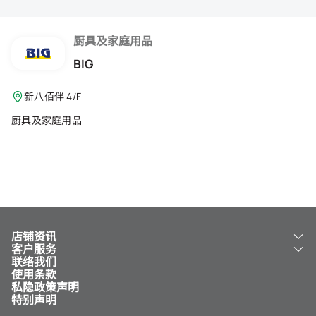
会籍礼遇
推荐朋友
厨具及家庭用品
BIG
登出
新八佰伴 4/F
厨具及家庭用品
店铺资讯
客户服务
关于我们
联络我们
新八佰伴
工银新八佰伴 VISA 卡
使用条款
NY8 新八佰伴
免费送货服务
私隐政策声明
儿童世界
泊车
特别声明
新八佰伴特卖店
其他服务