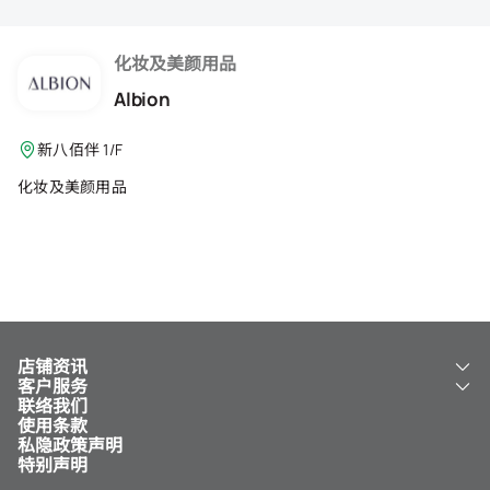
会籍礼遇
推荐朋友
化妆及美颜用品
Albion
登出
新八佰伴 1/F
化妆及美颜用品
店铺资讯
客户服务
关于我们
联络我们
新八佰伴
工银新八佰伴 VISA 卡
使用条款
NY8 新八佰伴
免费送货服务
私隐政策声明
儿童世界
泊车
特别声明
新八佰伴特卖店
其他服务