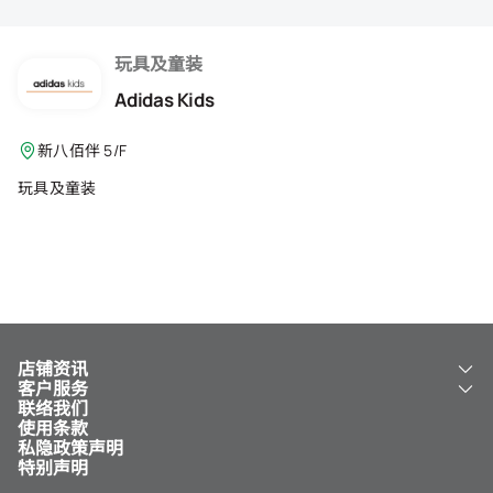
会籍礼遇
推荐朋友
玩具及童装
Adidas Kids
登出
新八佰伴 5/F
玩具及童装
店铺资讯
客户服务
关于我们
联络我们
新八佰伴
工银新八佰伴 VISA 卡
使用条款
NY8 新八佰伴
免费送货服务
私隐政策声明
儿童世界
泊车
特别声明
新八佰伴特卖店
其他服务