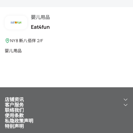
会籍礼遇
推荐朋友
婴儿用品
Eat4fun
登出
NY8 新八佰伴 2/F
婴儿用品
店铺资讯
客户服务
关于我们
联络我们
新八佰伴
工银新八佰伴 VISA 卡
使用条款
NY8 新八佰伴
免费送货服务
私隐政策声明
儿童世界
泊车
特别声明
新八佰伴特卖店
其他服务