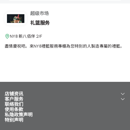
会籍礼遇
超级市场
推荐朋友
礼篮服务
登出
NY8 新八佰伴 2/F
盡情慶祝吧。來NY8禮籃服務專櫃為您特別的人製造專屬的禮籃。
店铺资讯
客户服务
关于我们
联络我们
新八佰伴
工银新八佰伴 VISA 卡
使用条款
NY8 新八佰伴
免费送货服务
私隐政策声明
儿童世界
泊车
特别声明
新八佰伴特卖店
其他服务
常见问题