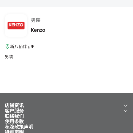
会籍礼遇
推荐朋友
男装
登出
Kenzo
新八佰伴 g/F
男装
店铺资讯
客户服务
关于我们
联络我们
新八佰伴
工银新八佰伴 VISA 卡
使用条款
NY8 新八佰伴
免费送货服务
私隐政策声明
儿童世界
泊车
特别声明