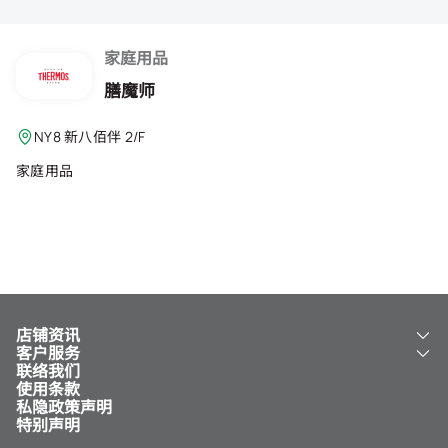
会籍礼遇
推荐朋友
家庭用品
膳魔师
登出
NY8 新八佰伴 2/F
家庭用品
店铺资讯
客户服务
关于我们
联络我们
新八佰伴
工银新八佰伴 VISA 卡
使用条款
NY8 新八佰伴
免费送货服务
私隐政策声明
儿童世界
泊车
特别声明
新八佰伴特卖店
其他服务