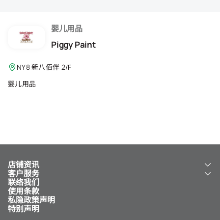
会籍礼遇
推荐朋友
婴儿用品
Piggy Paint
登出
NY8 新八佰伴 2/F
婴儿用品
店铺资讯
客户服务
关于我们
联络我们
新八佰伴
工银新八佰伴 VISA 卡
使用条款
NY8 新八佰伴
免费送货服务
私隐政策声明
儿童世界
泊车
特别声明
新八佰伴特卖店
其他服务