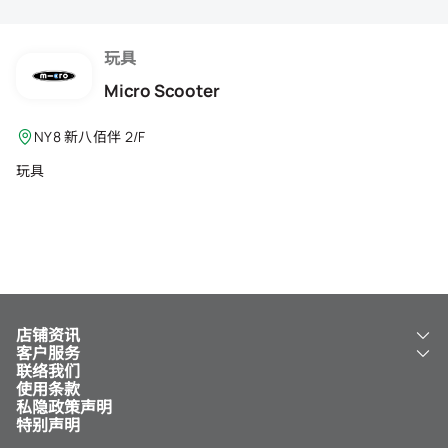
会籍礼遇
推荐朋友
玩具
Micro Scooter
登出
NY8 新八佰伴 2/F
玩具
店铺资讯
客户服务
关于我们
联络我们
新八佰伴
工银新八佰伴 VISA 卡
使用条款
NY8 新八佰伴
免费送货服务
私隐政策声明
儿童世界
泊车
特别声明
新八佰伴特卖店
其他服务