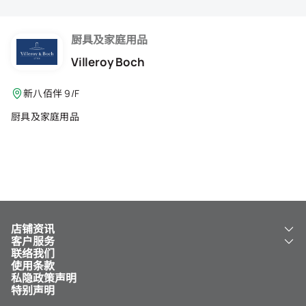
会籍礼遇
推荐朋友
厨具及家庭用品
Villeroy Boch
登出
新八佰伴 9/F
厨具及家庭用品
店铺资讯
客户服务
关于我们
联络我们
新八佰伴
工银新八佰伴 VISA 卡
使用条款
NY8 新八佰伴
免费送货服务
私隐政策声明
儿童世界
泊车
特别声明
新八佰伴特卖店
其他服务