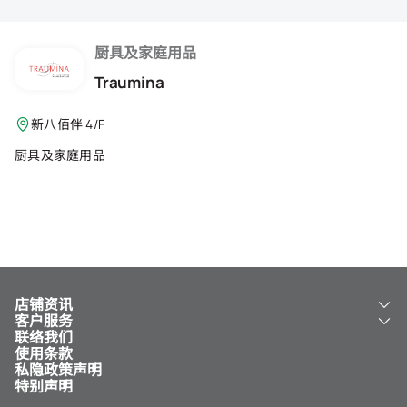
会籍礼遇
推荐朋友
厨具及家庭用品
Traumina
登出
新八佰伴 4/F
厨具及家庭用品
店铺资讯
客户服务
关于我们
联络我们
新八佰伴
工银新八佰伴 VISA 卡
使用条款
NY8 新八佰伴
免费送货服务
私隐政策声明
儿童世界
泊车
特别声明
新八佰伴特卖店
其他服务