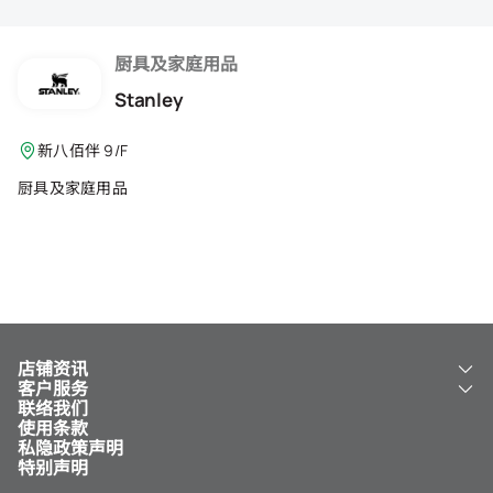
会籍礼遇
推荐朋友
厨具及家庭用品
Stanley
登出
新八佰伴 9/F
厨具及家庭用品
店铺资讯
客户服务
关于我们
联络我们
新八佰伴
工银新八佰伴 VISA 卡
使用条款
NY8 新八佰伴
免费送货服务
私隐政策声明
儿童世界
泊车
特别声明
新八佰伴特卖店
其他服务