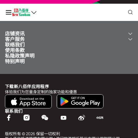
店铺资讯
我的二维码
客户服务
关于我们
联络我们
新八佰伴
工银新八佰伴 VISA 卡
使用条款
NY8 新八佰伴
免费送货服务
积分余额
0
私隐政策声明
儿童世界
泊车
特别声明
新八佰伴特卖店
其他服务
常见问题
于
undefined
前需再多消费
MOP undefined
，即可升级为
undefined
下载新八佰伴应用程序
查看积分历史和状态
体验我们为您量身定制的独家功能和優惠
我的帐户
联系我们
个人资料与安全
我的奖赏
版权所有 © 2026 保留一切权利