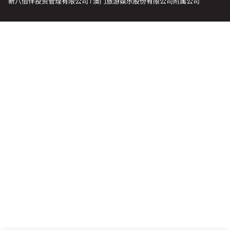
新八佰伴投资管理有限公司 | 澳门旅游娱乐股份有限公司附属公司
会籍礼遇
推荐朋友
登出