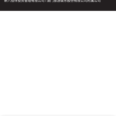
新八佰伴投资管理有限公司 | 澳门旅游娱乐股份有限公司附属公司
会籍礼遇
推荐朋友
登出