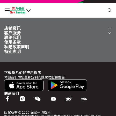
店铺资讯
我的二维码
客户服务
关于我们
联络我们
新八佰伴
工银新八佰伴 VISA 卡
使用条款
NY8 新八佰伴
免费送货服务
积分余额
0
私隐政策声明
儿童世界
泊车
特别声明
新八佰伴特卖店
其他服务
常见问题
于
undefined
前需再多消费
MOP undefined
，即可升级为
undefined
下载新八佰伴应用程序
查看积分历史和状态
体验我们为您量身定制的独家功能和優惠
我的帐户
联系我们
个人资料与安全
我的奖赏
版权所有 © 2026 保留一切权利