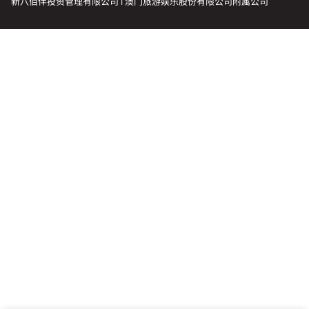
新八佰伴投资管理有限公司 | 澳门旅游娱乐股份有限公司附属公司
会籍礼遇
推荐朋友
登出