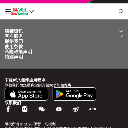
店铺资讯
我的二维码
客户服务
关于我们
联络我们
新八佰伴
工银新八佰伴 VISA 卡
使用条款
NY8 新八佰伴
免费送货服务
积分余额
0
私隐政策声明
儿童世界
泊车
特别声明
新八佰伴特卖店
其他服务
常见问题
于
undefined
前需再多消费
MOP undefined
，即可升级为
undefined
下载新八佰伴应用程序
查看积分历史和状态
体验我们为您量身定制的独家功能和優惠
我的帐户
联系我们
个人资料与安全
我的奖赏
版权所有 © 2026 保留一切权利