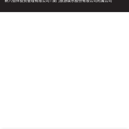
新八佰伴投资管理有限公司 | 澳门旅游娱乐股份有限公司附属公司
会籍礼遇
推荐朋友
登出