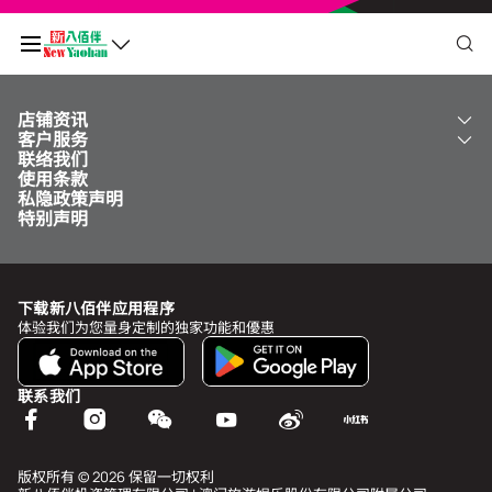
店铺资讯
我的二维码
客户服务
关于我们
联络我们
新八佰伴
工银新八佰伴 VISA 卡
使用条款
NY8 新八佰伴
免费送货服务
积分余额
0
私隐政策声明
儿童世界
泊车
特别声明
新八佰伴特卖店
其他服务
常见问题
于
undefined
前需再多消费
MOP undefined
，即可升级为
undefined
下载新八佰伴应用程序
查看积分历史和状态
体验我们为您量身定制的独家功能和優惠
我的帐户
联系我们
个人资料与安全
我的奖赏
版权所有 © 2026 保留一切权利