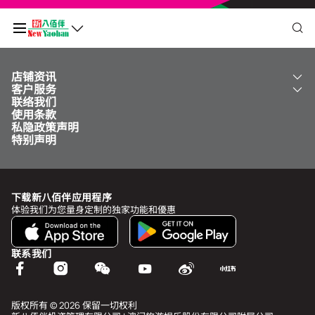
店铺资讯
我的二维码
客户服务
关于我们
联络我们
新八佰伴
工银新八佰伴 VISA 卡
使用条款
NY8 新八佰伴
免费送货服务
积分余额
0
私隐政策声明
儿童世界
泊车
特别声明
新八佰伴特卖店
其他服务
常见问题
于
undefined
前需再多消费
MOP undefined
，即可升级为
undefined
下载新八佰伴应用程序
查看积分历史和状态
体验我们为您量身定制的独家功能和優惠
我的帐户
联系我们
个人资料与安全
我的奖赏
版权所有 © 2026 保留一切权利