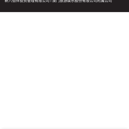
新八佰伴投资管理有限公司 | 澳门旅游娱乐股份有限公司附属公司
会籍礼遇
推荐朋友
登出