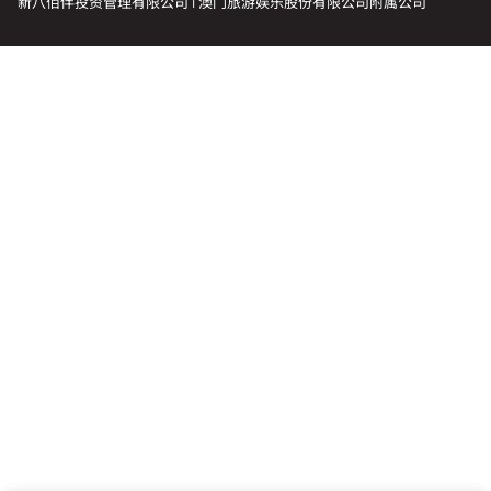
新八佰伴投资管理有限公司 | 澳门旅游娱乐股份有限公司附属公司
会籍礼遇
推荐朋友
登出