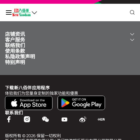
店铺资讯
我的二维码
客户服务
关于我们
联络我们
新八佰伴
工银新八佰伴 VISA 卡
使用条款
NY8 新八佰伴
免费送货服务
积分余额
0
私隐政策声明
儿童世界
泊车
特别声明
新八佰伴特卖店
其他服务
常见问题
于
undefined
前需再多消费
MOP undefined
，即可升级为
undefined
下载新八佰伴应用程序
查看积分历史和状态
体验我们为您量身定制的独家功能和優惠
我的帐户
联系我们
个人资料与安全
我的奖赏
版权所有 © 2026 保留一切权利